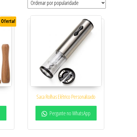
Oferta!
Saca Rolhas Elétrico Personalizado
p
Pergunte no WhatsApp