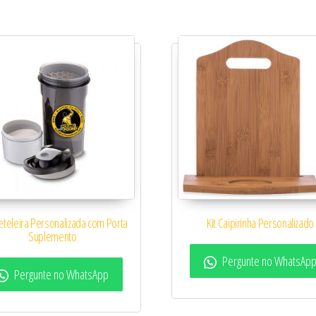
idade
teleira Personalizada com Porta
Kit Caipirinha Personalizado
Suplemento
Pergunte no WhatsAp
Pergunte no WhatsApp