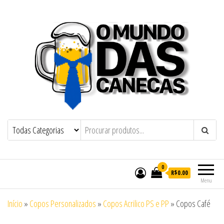
O Mundo das Canecas e Copos
O Mundo das Canecas de Chopp e
Copos Personalizados
Personalizados
0
R$0.00
Menu
Início
»
Copos Personalizados
»
Copos Acrilico PS e PP
»
Copos Café