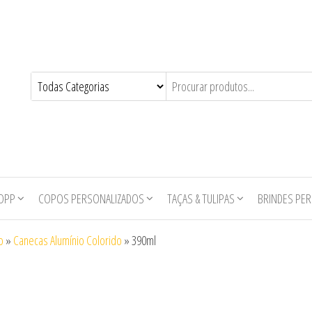
O Mundo das
O Mundo das
Canecas de
Canecas e
Chopp e
Copos
Copos
Personalizados
Personalizados
OPP
COPOS PERSONALIZADOS
TAÇAS & TULIPAS
BRINDES PE
o
»
Canecas Alumínio Colorido
»
390ml