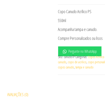
Copo Canudo Acrílico PS
550ml
Acompanha tampa e canudo.
Compre Personalizados ou lisos
Pergunte no WhatsApp
SKU:
canudoTP
Categorias:
Copos Acrilico 
canudo
,
copo de acrilico
,
copo personal
copos canudo
,
tampa e canudo
AVALIAÇÕES (0)