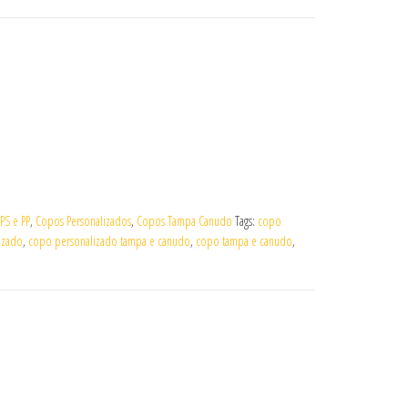
PS e PP
,
Copos Personalizados
,
Copos Tampa Canudo
Tags:
copo
izado
,
copo personalizado tampa e canudo
,
copo tampa e canudo
,